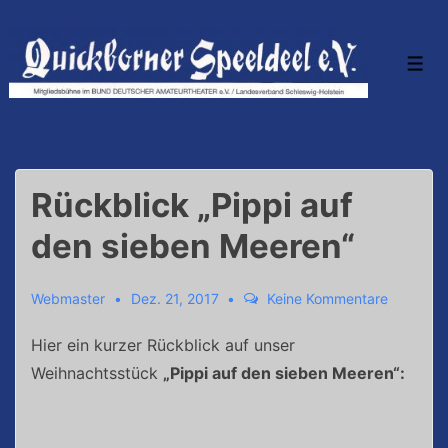
↓
Zum
Inhalt
Men
Rückblick „Pippi auf
den sieben Meeren“
Webmaster
Dez. 21, 2017
Keine Kommentare
Hier ein kurzer Rückblick auf unser
Weihnachtsstück
„Pippi auf den sieben Meeren“: