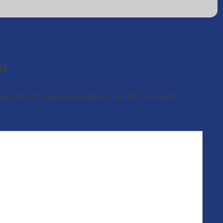
ar
ntlicht.
Erforderliche Felder sind mit
*
markiert