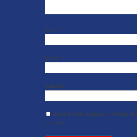
Name
*
E-Mail
*
Website
Name, E-Mail-Adresse und Website 
speichern.