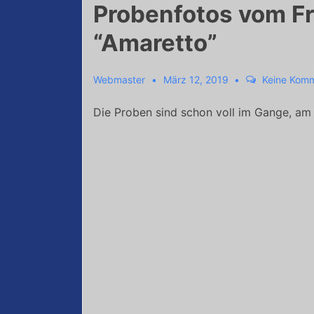
Probenfotos vom Fr
“Amaretto”
Dree'erpack
Webmaster
März 12, 2019
Keine Kom
Die Proben sind schon voll im Gange, am 3