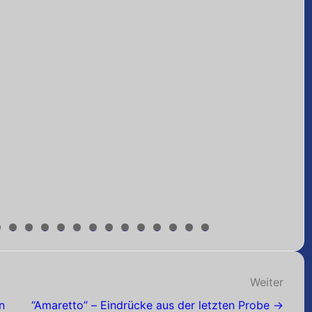
0
1
2
3
4
5
6
7
8
9
0
1
2
Weiter
n
“Amaretto” – Eindrücke aus der letzten Probe →