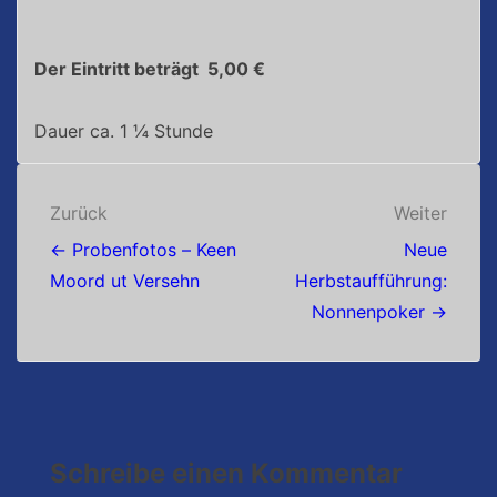
Der Eintritt beträgt 5,00 €
Dauer ca. 1 ¼ Stunde
Beitragsnavigation
Zurück
Weiter
← Probenfotos – Keen
Neue
Moord ut Versehn
Herbstaufführung:
Nonnenpoker →
Schreibe einen Kommentar