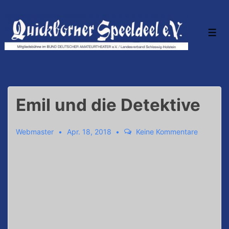
↓
Zum
Inhalt
Men
Emil und die Detektive
Webmaster
Apr. 18, 2018
Keine Kommentare