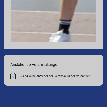
Anstehende Veranstaltungen
Es sind keine anstehenden Veranstaltungen vorhanden.
H
i
n
w
e
i
s