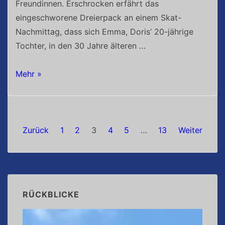
Freundinnen. Erschrocken erfährt das
eingeschworene Dreierpack an einem Skat-
Nachmittag, dass sich Emma, Doris’ 20-jährige
Tochter, in den 30 Jahre älteren …
Dree’erpack
Mehr »
Seitennummerierung
Zurück
1
2
3
4
5
…
13
Weiter
der
Beiträge
RÜCKBLICKE