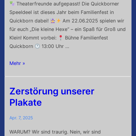
Theaterfreunde aufgepasst! Die Quickborner
Speeldeel ist dieses Jahr beim Familienfest in
Quickborn dabei!
Am 22.06.2025 spielen wir
für euch „Die kleine Hexe“ – ein Spaß für Groß und
Klein! Kommt vorbei:
Bühne Familienfest
Quickborn
13:00 Uhr …
Quickborner
Mehr »
Familientag
–
Die
Zerstörung unserer
kleine
Plakate
Hexe
Apr. 7, 2025
WARUM? Wir sind traurig. Nein, wir sind